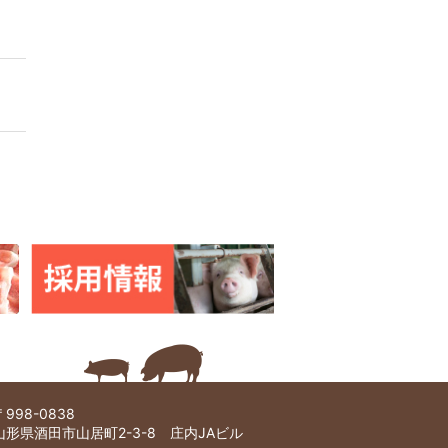
〒998-0838
山形県酒田市山居町2-3-8 庄内JAビル