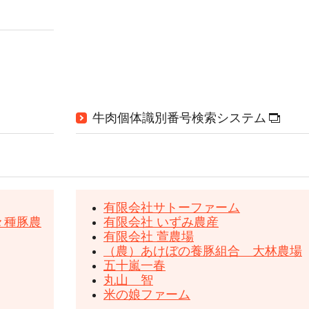
牛肉個体識別番号検索システム
有限会社サトーファーム
々種豚農
有限会社 いずみ農産
有限会社 萱農場
（農）あけぼの養豚組合 大林農場
五十嵐一春
丸山 智
米の娘ファーム