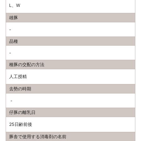
L、W
雄豚
-
品種
-
種豚の交配の方法
人工授精
去勢の時期
-
仔豚の離乳日
25日齢前後
豚舎で使用する消毒剤の名前