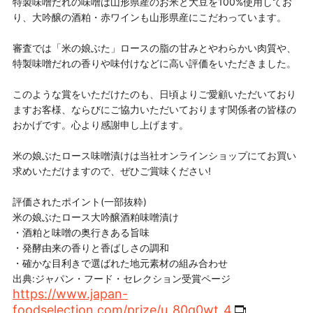
特製味噌だれの味噌は山形県産のお米と大豆を100%使用してお
り、大吟醸の酒粕・赤ワインも山形県産にこだわっています。
審査では「米の娘ぶた」ロースの脂の甘みとやわらかい肉質や、
特製味噌だれの香りや味付けなどに高い評価をいただきました。
このような賞をいただけたのも、日頃よりご愛顧いただいており
ますお客様、ならびにご協力いただいております関係者の皆様の
おかげです。心より感謝申し上げます。
米の娘ぶたロース味噌漬けは当社オンラインショップにてお買い
求めいただけますので、ぜひご賞味ください!
評価されたポイント(一部抜粋)
米の娘ぶたロース大吟醸酒粕味噌漬け
・酒粕と味噌の奥行きある旨味
・発酵由来の香りと香ばしさの調和
・確かな目利きで選ばれた地元素材の組み合わせ
出典:ジャパン・フード・セレクション受賞ページ
https://www.japan-
foodselection.com/prize/u_80q0wt_4