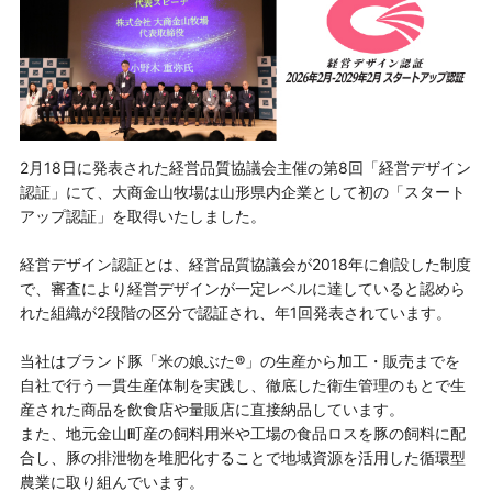
2月18日に発表された経営品質協議会主催の第8回「経営デザイン
認証」にて、大商金山牧場は山形県内企業として初の「スタート
アップ認証」を取得いたしました。
経営デザイン認証とは、経営品質協議会が2018年に創設した制度
で、審査により経営デザインが一定レベルに達していると認めら
れた組織が2段階の区分で認証され、年1回発表されています。
当社はブランド豚「米の娘ぶた®」の生産から加工・販売までを
自社で行う一貫生産体制を実践し、徹底した衛生管理のもとで生
産された商品を飲食店や量販店に直接納品しています。
また、地元金山町産の飼料用米や工場の食品ロスを豚の飼料に配
合し、豚の排泄物を堆肥化することで地域資源を活用した循環型
農業に取り組んでいます。